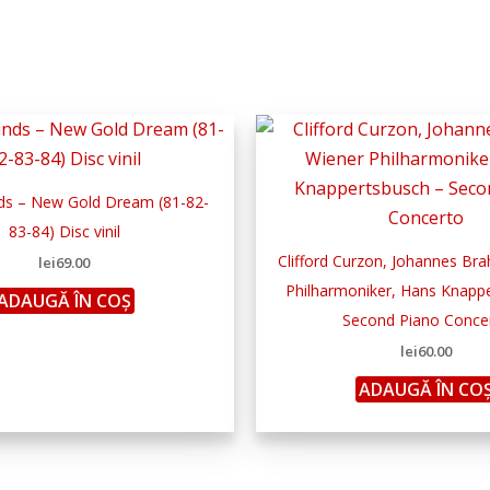
ds – New Gold Dream (81-82-
83-84) Disc vinil
Clifford Curzon, Johannes Br
lei
69.00
Philharmoniker, Hans Knapp
ADAUGĂ ÎN COȘ
Second Piano Conce
lei
60.00
ADAUGĂ ÎN CO