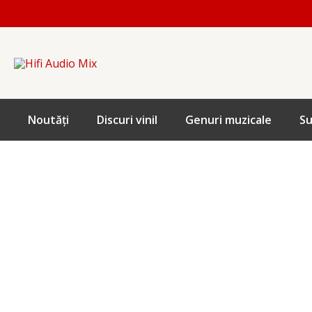
Skip
to
content
Noutăți
Discuri vinil
Genuri muzicale
Su