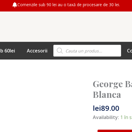
Comenzile sub 90 lei au o taxă de procesare de 30 lei.
Products
b 60lei
Accesorii
C
search
George B
Cantitate
George
Blanca
Baker
Selection
lei
89.00
–
Availability:
1 în 
Paloma
Blanca