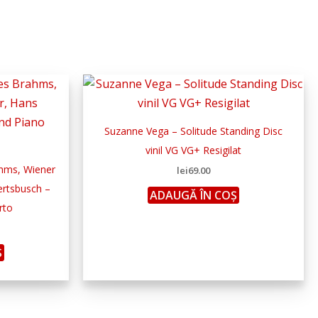
Suzanne Vega – Solitude Standing Disc
vinil VG VG+ Resigilat
ahms, Wiener
lei
69.00
ertsbusch –
ADAUGĂ ÎN COȘ
rto
Ș