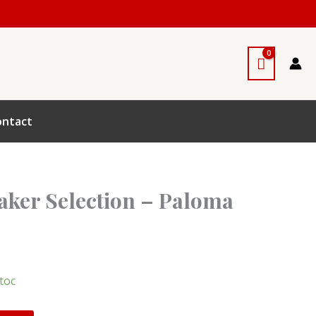
ontact
aker Selection – Paloma
stoc