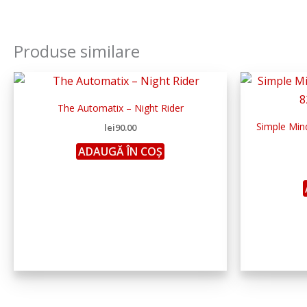
Produse similare
The Automatix – Night Rider
Simple Min
lei
90.00
ADAUGĂ ÎN COȘ