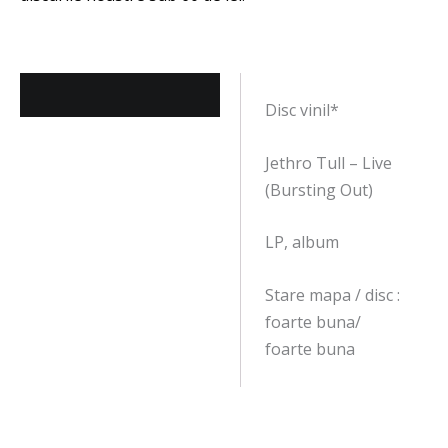
Descriere
Disc vinil*
Jethro Tull – Live
(Bursting Out)
LP, album
Stare mapa / disc :
foarte buna/
foarte buna