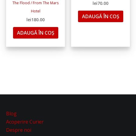
The Flood / From The Mars
lei
70.00
Hotel
ADAUGĂ ÎN COȘ
lei
180.00
ADAUGĂ ÎN COȘ
Blog
Acoperire Curier
Despre noi