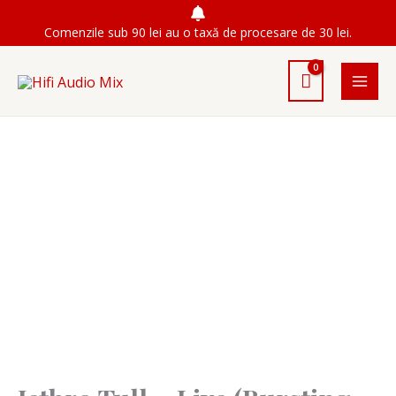
Skip
Comenzile sub 90 lei au o taxă de procesare de 30 lei.
to
content