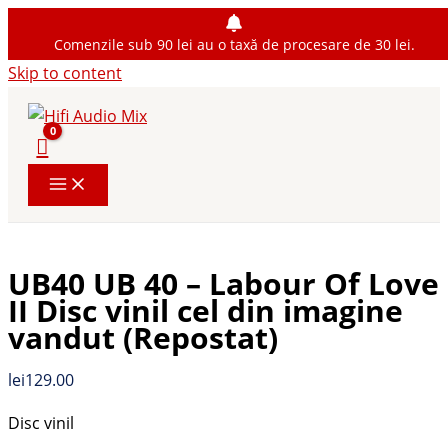
Comenzile sub 90 lei au o taxă de procesare de 30 lei.
Skip to content
UB40 UB 40 – Labour Of Love
II Disc vinil cel din imagine
vandut (Repostat)
lei
129.00
Disc vinil