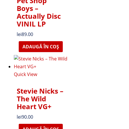
Pet Shop
Boys ‎–
Actually Disc
VINIL LP
lei
89.00
ADAUGĂ ÎN COȘ
Quick View
Stevie Nicks –
The Wild
Heart VG+
lei
90.00