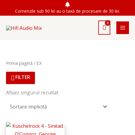
Skip
Comenzile sub 90 lei au o taxă de procesare de 30 lei.
to
content
Prima pagină
/ EX
FILTER
Afișez singurul rezultat